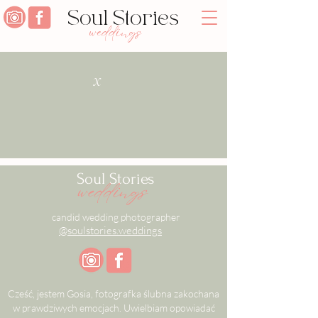
Soul Stories
weddings
x
Soul Stories
weddings
candid wedding photographer
@soulstories.weddings
Cześć, jestem Gosia, fotografka ślubna zakochana
w prawdziwych emocjach. Uwielbiam opowiadać